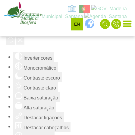
EN
Ferramentas de acessibilidade
Inverter cores
Monocromático
Contraste escuro
Contraste claro
Baixa saturação
Alta saturação
Destacar ligações
Destacar cabeçalhos