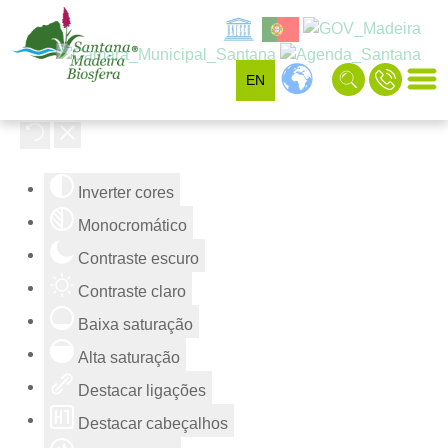
EN
Ferramentas de acessibilidade
Inverter cores
Monocromático
Contraste escuro
Contraste claro
Baixa saturação
Alta saturação
Destacar ligações
Destacar cabeçalhos