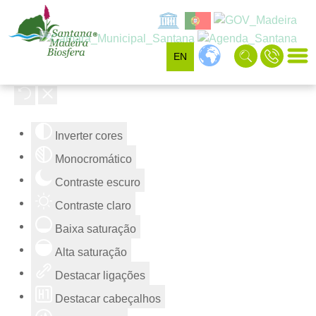
EN
Ferramentas de acessibilidade
Inverter cores
Monocromático
Contraste escuro
Contraste claro
Baixa saturação
Alta saturação
Destacar ligações
Destacar cabeçalhos