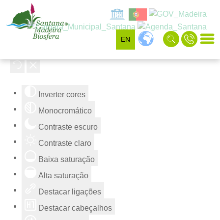
EN
Ferramentas de acessibilidade
Inverter cores
Monocromático
Contraste escuro
Contraste claro
Baixa saturação
Alta saturação
Destacar ligações
Destacar cabeçalhos