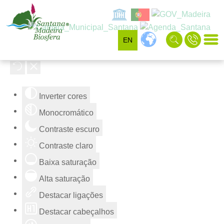
EN
Ferramentas de acessibilidade
Inverter cores
Monocromático
Contraste escuro
Contraste claro
Baixa saturação
Alta saturação
Destacar ligações
Destacar cabeçalhos