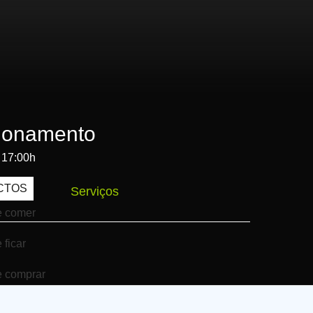
ionamento
 17:00h
CTOS
Serviços
 comer
 ficar
 comprar