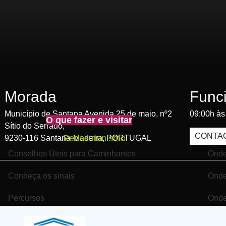
Morada
Func
Município de Santana Avenida 25 de maio, nº2
09:00h às
O que fazer e visitar
Sítio do Serrado,
CONTA
Pedestrianismo
9230-116 Santana-Madeira, PORTUGAL
Conselhos Úteis para Caminhantes
Onde
Conheça os sinais
Onde
Percursos
Onde