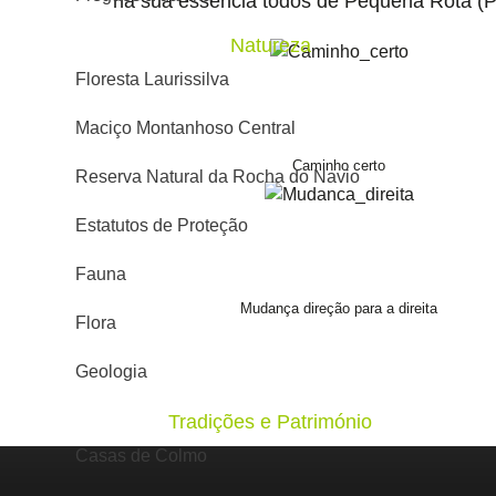
na sua essência todos de Pequena Rota (P
Natureza
Floresta Laurissilva
Maciço Montanhoso Central
Caminho certo
Reserva Natural da Rocha do Navio
Estatutos de Proteção
Fauna
Mudança direção para a direita
Flora
Geologia
Tradições e Património
Casas de Colmo