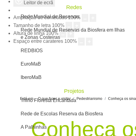
Leitor de ecrã
Redes
Rede Mundial de Reservas
Ampliação de conteúdos
100
%
Tamanho de letra
100
%
Rede Mundial de Reservas da Biosfera em Ilhas
Altura de linha
100
%
e Zonas Costeiras
Espaço entre carateres
100
%
REDBIOS
EuroMaB
IberoMaB
Projetos
Está em...
O que fazer e visitar
Pedestrianismo
Conheça os sina
Trilho Floresta Encantada
Rede de Escolas Reserva da Biosfera
Conheça os
A Palhinhas