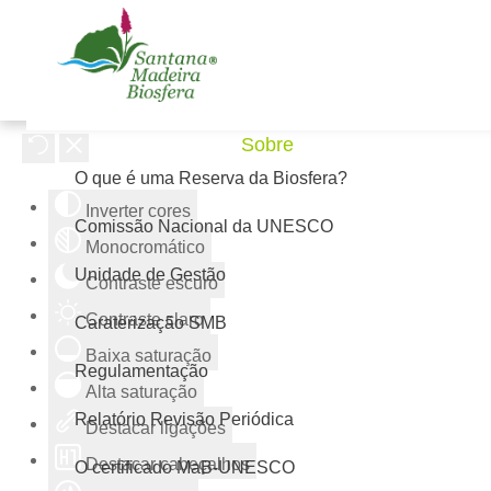
Ferramentas de acessibilidade
Sobre
O que é uma Reserva da Biosfera?
Inverter cores
Comissão Nacional da UNESCO
Monocromático
Unidade de Gestão
Contraste escuro
Contraste claro
Caraterização SMB
Baixa saturação
Regulamentação
Alta saturação
Relatório Revisão Periódica
Destacar ligações
Destacar cabeçalhos
O certificado MaB-UNESCO