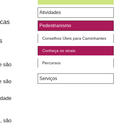
Atividades
rcas
Pedestrianismo
e
Conselhos Úteis para Caminhantes
s
Conheça os sinais
Percursos
e são
Serviços
e são
idade
, são