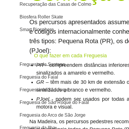
Recuperação das Casas de Colmo
Biosfera Roller Skate
Os percursos apresentados assume
Smart Biosphere
e códigos internacionalmente conh
três tipos: Pequena Rota (PR), os 
(PJoel):
O que fazer em cada Freguesia
Freguesia de Santana
PR
– compreendem distâncias inferiore
sinalizados a amarelo e vermelho.
Freguesia do Faial
GR
– têm mais de 30 km de extensão o
sinalizados a branco e vermelho.
Freguesia de São Jorge
PJoel
- podem ser usados por todas a
Freguesia de São Roque do Faial
motora e visual.
Freguesia do Arco de São Jorge
Na Madeira, os percursos pedestres recom
Freguesia da Ilha