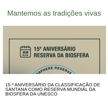
Mantemos as tradições vivas
15.º
ANIVERSÁRIO
DA
CLASSIFICAÇÃO
DE
SANTANA
COMO
RESERVA
MUNDIAL
DA
BIOSFERA
DA
15.º ANIVERSÁRIO DA CLASSIFICAÇÃO DE
UNESCO
SANTANA COMO RESERVA MUNDIAL DA
BIOSFERA DA UNESCO