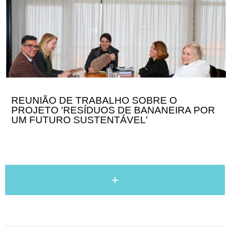
DE
TRABALHO
SOBRE
O
PROJETO
'RESÍDUOS
DE
BANANEIRA
POR
UM
FUTURO
REUNIÃO DE TRABALHO SOBRE O
SUSTENTÁVEL'
PROJETO 'RESÍDUOS DE BANANEIRA POR
UM FUTURO SUSTENTÁVEL'
+